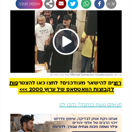
א
א
הוספת תגובה
Play
להמשך קריאה
(צילום: Mikhail Semenov/shutterstock/באדיבות המצלם)
Video
רוצים להישאר מעודכנים? לחצו כאן להצטרפות
לקבוצות הוואטסאפ של ערוץ 2000 >>>
מצאתם טעות בכתבה? כתבו לנו