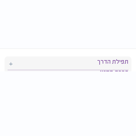
תפילת הדרך
ברכת המזון
יהדות
סידור תפילה
בריאות
חגים ומועדים