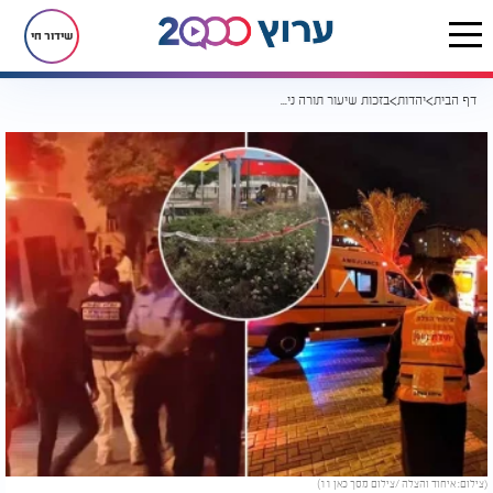
שידור חי
דף הבית
יהדות
בזכות שיעור תורה ניצלה מפיגוע התופת באלעד
(צילום: איחוד והצלה /צילום מסך כאן 11)