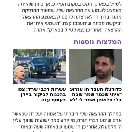
לטייל בפארק, ממש במקום הפיגוע. אך כיוון שהייתה
באמצע לשמוע את ההרצאה שלי, שמאוד התחזקה
ממנה ברוך ה', לא רצתה להפסיק באמצע ההרצאה
וביקשה מבתה שיתעכבו קצת. "תשמעי איתי את
ההרצאה, ואחרי כן נצא לטייל בפארק", אמרה.
המלצות נוספות
כדורגלן העבר חן עזרא:
עשרות רכבי שרד: צפו
"איתי שכטר שמר שבת
בהכנות לביקור ביידן
בלי פלאפון ואמר לי 'לא
בעוטף עזה
מת העולם'"
במהלך ההרצאה שלי דיברתי על אמונה ועל זה שכאשר
אדם שומע דברי תורה, מי יודע כמה ישועות שופך עליו
ה' מלמעלה. אחרי כן הן שמעו שבאותה שעה ובאותו