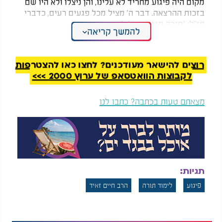
מקום היה פיגוע מחריד לא עלינו, והן ניצלו ולא היו שם
בזכות ההרצאה. דבר ה' מציל מכל פגעים רעים, כדברי
חז"ל: "תורה מגנא ומצלא".
להמשך קריאה
(באדיבות משכן שילה)
רוצים להישאר מעודכנים? לחצו כאן להצטרפות
לקבוצות הוואטסאפ של ערוץ 2000 >>>
מצאתם טעות בכתבה? כתבו לנו
תגיות:
פיגוע
לימוד תורה
הרב חיים זאיד