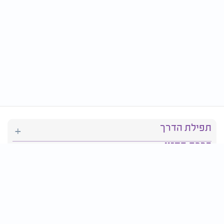
תפילת הדרך
ברכת המזון
יהדות
סידור תפילה
בריאות
חגים ומועדים