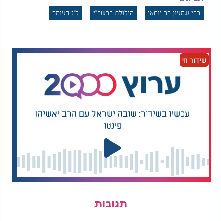
(העבירות פוטרות אותו מהדין). אם כן, נשאל רבי שמעון
מדוע הוא לא פוטר את כל העולם מן הדין אלא רק
רבי שמעון בר יוחאי
הילולת הרשב"י
ל"ג בעומר
בשעת הדחק? השיב רבי שמעון בר יוחאי שלנשמה יש
תפקיד, היא מקבלת אותו לימים וכן מקבלת את שכרה
בהתאם. אם אדם מגיע למצב שהוא היה צדיק בעולם
הזה וכשמגיע לעולם הבא רבי שמעון פוטר אותו, הוא
שידור חי
יאבד את כל שכרו על המצוות והמעשים הטובים הרבים
שעשה.
כדאי לסמוך על רבי שמעון בשעת הדחק ולא לכתחילה,
אלא כשבאמת הגיע אדם למכסה רבה של עבירות ויש
עכשיו בשידור: שובה ישראל עם הרב יאשיהו
לו בהחלט על מה לכפר
.
פינטו
תגובות