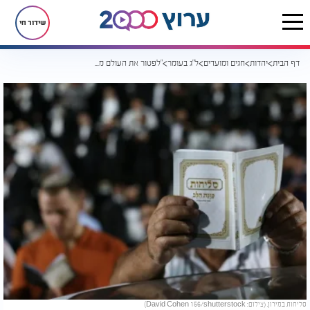
שידור חי
דף הבית
יהדות
חגים ומועדים
ל"ג בעומר
"לפטור את העולם מן הדין": אדם חוטא ורבי שמעון מכפר?
סליחות במירון. (צילום: David Cohen 156/shutterstock)