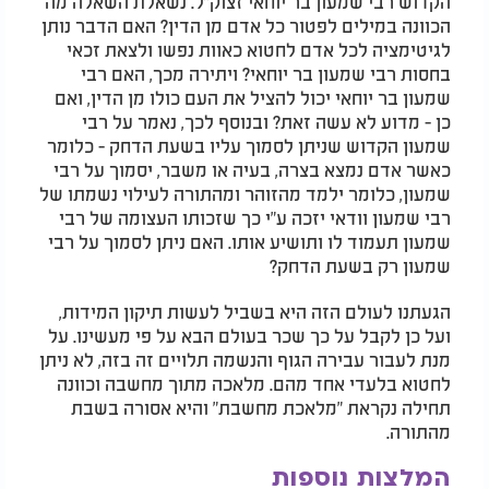
הקדוש רבי שמעון בר יוחאי זצוק"ל. נשאלת השאלה מה
הכוונה במילים לפטור כל אדם מן הדין? האם הדבר נותן
לגיטימציה לכל אדם לחטוא כאוות נפשו ולצאת זכאי
בחסות רבי שמעון בר יוחאי? ויתירה מכך, האם רבי
שמעון בר יוחאי יכול להציל את העם כולו מן הדין, ואם
כן - מדוע לא עשה זאת? ובנוסף לכך, נאמר על רבי
שמעון הקדוש שניתן לסמוך עליו בשעת הדחק - כלומר
כאשר אדם נמצא בצרה, בעיה או משבר, יסמוך על רבי
שמעון, כלומר ילמד מהזוהר ומהתורה לעילוי נשמתו של
רבי שמעון וודאי יזכה ע"י כך שזכותו העצומה של רבי
שמעון תעמוד לו ותושיע אותו. האם ניתן לסמוך על רבי
שמעון רק בשעת הדחק?
הגעתנו לעולם הזה היא בשביל לעשות תיקון המידות,
ועל כן לקבל על כך שכר בעולם הבא על פי מעשינו. על
מנת לעבור עבירה הגוף והנשמה תלויים זה בזה, לא ניתן
לחטוא בלעדי אחד מהם. מלאכה מתוך מחשבה וכוונה
תחילה נקראת "מלאכת מחשבת" והיא אסורה בשבת
מהתורה.
המלצות נוספות