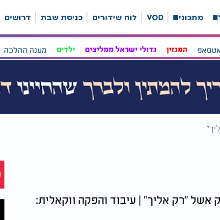
ה
מתכונים
VOD
לוח שידורים
כניסת שבת
דרושים
אטסאפ
המגזין
גדולי ישראל ממליצים
ילדים
מענה ההלכה
יך"
אשל "רק אליך" | עיבוד והפקה ווקאלית: