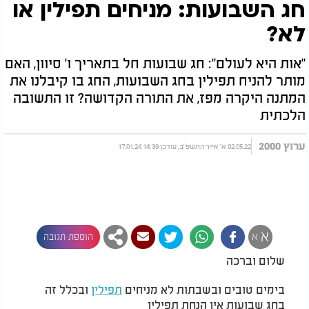
חג השבועות: מניחים תפילין או
לא?
"אות היא לעולם": חג שבועות חל בתאריך ו' סיוון, האם
מותר להניח תפילין בחג השבועות, החג בו קיבלנו את
המתנה היקרה מפז, את התורה הקדושה? זו התשובה
הלכתית
ערוץ 2000
02.05.22 א' אייר התשפ"ב, עודכן 14:39 17.01.24
א
א
הוספת תגובה
שלום וברכה
בימים טובים ובשבתות לא מניחים
תפילין
ובכלל זה
בחג שבועות אין הנחת תפילין