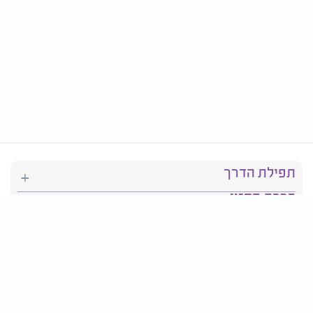
תפילת הדרך
ברכת המזון
יהדות
סידור תפילה
בריאות
חגים ומועדים