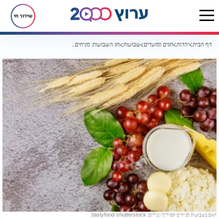
שידור חי
דף הבית
יהדות
חגים ומועדים
שבועות
חג השבועות: מניחים תפילין או לא?
האם בשבועות מניחים תפילין? (צילום: tastyfood/shutterstock)