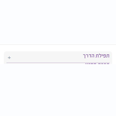
תפילת הדרך
ברכת המזון
יהדות
סידור תפילה
בריאות
חגים ומועדים