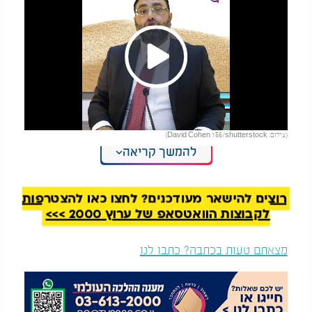
Play
(צילום: David Cohen 156/shutterstock)
Video
להמשך קריאה
הרב יהונתן ענבה בסיפור מדהים לפרשת השבוע, פרשת
ויקהל:
רוצים להישאר מעודכנים? לחצו כאן להצטרפות
לקבוצות הוואטסאפ של ערוץ 2000 >>>
מצאתם טעות בכתבה? כתבו לנו