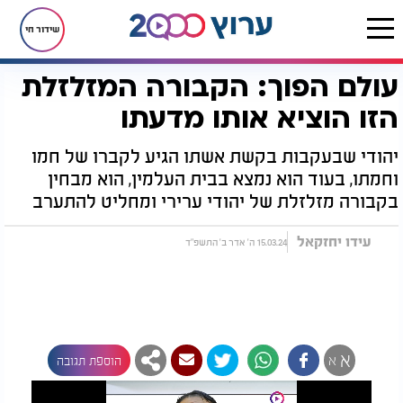
שידור חי
עולם הפוך: הקבורה המזלזלת
דף הבית
יהדות
לקראת שבת
עולם הפוך: הקבורה המזלזלת הזו הוציא אותו מדעתו
הזו הוציא אותו מדעתו
יהודי שבעקבות בקשת אשתו הגיע לקברו של חמו
וחמתו, בעוד הוא נמצא בבית העלמין, הוא מבחין
בקבורה מזלזלת של יהודי ערירי ומחליט להתערב
עידו יחזקאל
15.03.24 ה' אדר ב' התשפ"ד
א
א
הוספת תגובה