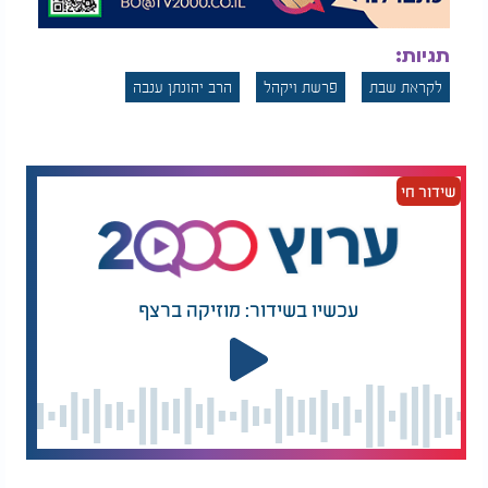
תגיות:
לקראת שבת
פרשת ויקהל
הרב יהונתן ענבה
שידור חי
עכשיו בשידור: מוזיקה ברצף