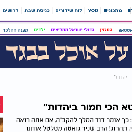
ה
מתכונים
VOD
לוח שידורים
כניסת שבת
דרושים
אטסאפ
המגזין
גדולי ישראל ממליצים
ילדים
מענה ההלכה
 ביהדות"
א הכי חמור ביהדות"
ֶרֶךְ עוֹלָם": כך אומר דוד המלך להקב"ה, אם אתה רואה
, תהרוג! הרב שניר גואטה מטלטל אותנו