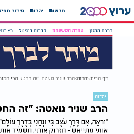
חדשות
יהדות
סידור תפיל
ברכת המזון
טהרת המשפחה
סדרות דיגיטל
רץ בוו
דף הבית
יהדות
הרב שניר גואטה: "זה החטא הכי חמור
יהדות
הרב שניר גואטה: "זה החט
"וּרְאֵה, אִם דֶּרֶךְ עֹצֶב בִּי וּנְחֵנִי בְּד
אותי מתייאש - תזרוק אותי, תשמיד אותי