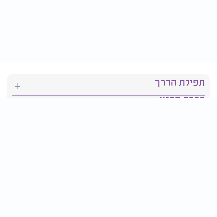
תפילת הדרך
ברכת המזון
יהדות
סידור תפילה
בריאות
חגים ומועדים