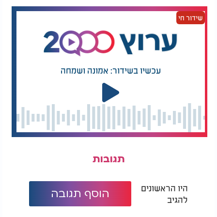
אחים יקרים אין שום סיבה לפחד וייאוש! צריכים להבין
שה' עושה כל מה שעושה אך ורק לטובתנו, ה' יתברך
שידור חי
רוצה באמת ובתמים את קירבתנו ולכן חייבים לעשות
השתדלות, כל אדם במה שהוא מסוגל לעשות ולקחת על
עצמו אך תמיד להיות בתהליך של עשייה והתקדמות, לא
להיתקע במקום.
עכשיו בשידור: אמונה ושמחה
חייבים לקדם את עצמנו מבחינה רוחנית בדיוק כמו שאנו
דואגים לקדם דברים גשמיים בחיינו, דואגים לפיתוח
הקריירה שלנו וכו'... אפשר להתקדם לאט, העיקר להיות
כל הזמן בתהליך של התקדמות אישית רוחנית, לפתוח
לקב"ה פתח.
כל אחד יקבל על עצמו מה שהוא יכול, נשתדל מאוד
בשמירת שבת, בקריאת תהילים, בתפילות, בלימוד
תגובות
תורה, בהנחת תפילין, בשמירה על הכשרות - כל דבר
מועיל לקירוב הגאולה הפרטית והכללית שלנו. שנזכה
לביאת משיח במהרה בימינו אמן.
היו הראשונים
הוסף תגובה
להגיב