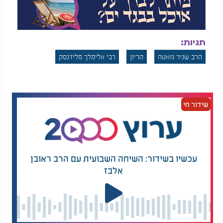
תגיות:
הרב שניר גואטה
הריון
רבי אלימלך מליז'נסק
שידור חי
עכשיו בשידור: השיחה השבועית עם הרב ראובן
אלבז