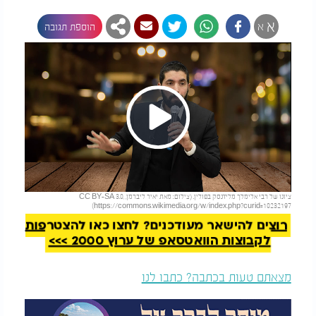
א
א
הוספת תגובה
Play
להמשך קריאה
ציונו של רבי אלימלך מליז'נסק בפולין. (צילום: מאת יאיר ליברמן, CC BY-SA 3.0,
Video
https://commons.wikimedia.org/w/index.php?curid=10232197)
רוצים להישאר מעודכנים? לחצו כאן להצטרפות
לקבוצות הוואטסאפ של ערוץ 2000 >>>
מצאתם טעות בכתבה? כתבו לנו