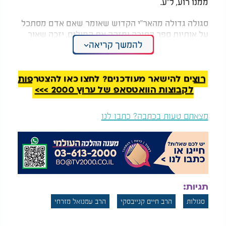
ממנו רוע, ל"ע.
סגולה גדולה מהאר"י הקדוש שאומר שאם אדם מסתכל
על אותיות ספר התורה ומזהה את המילים, יזכה שאור
להמשך קריאה
גדול יימשך אל נשמתו. בפרט אם ימצא מילה המתחילה
באות הראשונה של שמו אזי זוכה לאור המאיר לו
להצלחה בכל השבוע. אחים יקרים שבע"ה תזכו לשפע
אור רוחני שישפיע על הנשמה שלכם וימשוך עבורכם
רוצים להישאר מעודכנים? לחצו כאן להצטרפות
את כל הברכות והישועות אמן כן יהיה רצון.
לקבוצות הוואטסאפ של ערוץ 2000 >>>
מצאתם טעות בכתבה? כתבו לנו
תגיות:
סגולות
הרב חיים קנייבסקי
הרב עמנואל מזרחי