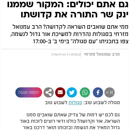
גם אתם יכולים: המקור שממנו
ינק שר התורה את קדושתו
ממי אתם שואבים השראה לקדושה? הרב עמנואל
מזרחי בסגולות נהדרות למשיכת אור גדול לנשמה,
צפו בתכניתו "עם סגולה" בימי ב' ב-17:00
הרב עמנואל מזרחי
20.08.22 כ"ג אב התשפ"ב
א
א
הוספת תגובה
סגולה לשבוע טוב:
סגולות
לשבוע טוב
גם לכם יש דמות של צדיק שאתם שואבים ממנו
השראה, אור וקדושה? כולנו ודאי רוצים לזכות באור
גדול המאיר את הנשמה ובזכותו תואר דרכנו באור