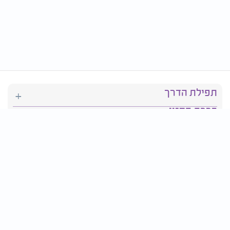
תפילת הדרך
ברכת המזון
יהדות
סידור תפילה
בריאות
חגים ומועדים