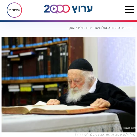
שידור חי
דף הבית
יהדות
סגולות
גם אתם יכולים: המקור שממנו ינק שר התורה את קדושתו
סגולה לשבוע טוב: סגולות לשבוע טוב. (צילום: דוד זר)