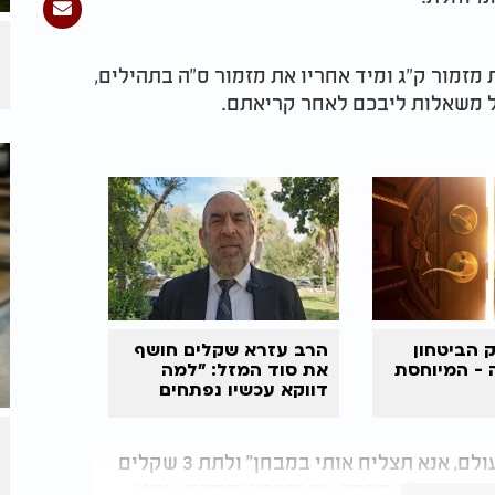
זמור ק"ג ומיד אחריו את מזמור ס"ה בתהילים,
ל משאלות ליבכם לאחר קריאתם.
ק הביטחון
הרב עזרא שקלים חושף
- המיוחסת
את סוד המזל: "למה
דווקא עכשיו נפתחים
שערי שפע?"
מיד בסיום קריאת המזמורים נאמר "ריבונו של עולם, אנא תצליח אותי במבחן" ולתת 3 שקלים
 כי שוקולד מחדד את הזכרון וממקד אותנו