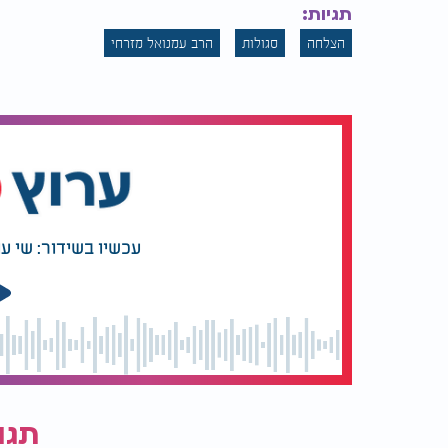
תגיות:
הצלחה
סגולות
הרב עמנואל מזרחי
תהילים להצלחה במבחן" title="תפילה להצלחה במבחן: תהילים להצלחה במבחן" />
עכשיו בשידור: שי ע
תגו