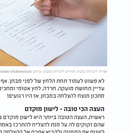
תפילה להצלחה במבחן: תהילים להצלחה במבחן. (צילום: smolaw/shutterstock)
לא פשוט לעמוד תחת הלחץ של לפני מבחן. אף ע
עדיין תחושת מועקה, חרדה, לחץ אטומי ומחכים 
מתכון מנצח להצלחה במבחן, אז היו רגועים!
העצה הכי טובה - לישון מוקדם
ראשית, העצה הטובה ביותר היא לישון מוקדם ב
שהם זקוקים לה על מנת להצליח להתרכז באמת,
לשנות את התמונה ולהביא אתכם אל ההצלחה ה