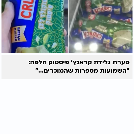
והורדת את שיבתו ביגון שאולה", ובסוף אחרי פטירת
דוד הנביא מספר באריכות איך שלמה הוציא להריגה את
שמעי בן גרא).
ובעוד דוד עובר צער ובושה וחרפה, מתפלל דוד
להקב"ה שלא ישמעו את עצתו של דואג, משום שעצותיו
מסוכנות והנה אבשלום, דואג וכל המורדים בית דוד
ישבו לטכס עצה איך להרוג את דוד המלך וכשלא קיבלו
את עצתו אמרו חז"ל עלה לגג הבניין קפץ והרג את עצמו.
סערת גלידת קראנץ' פיסטוק חלפה:
ועליו דורשת הגמרא "אנשי דמים ומירמה לא יחצו
"השמועות מספרות שהמוכרים..."
ימיהם" ובסוף ניסיון קשה זה של דוד בנו אבשלום אשר
בגד באביו ובמלכות בית דוד והפנה עורף למסורת
ישראל ולבית אשר ממנו גדל, ראשו נתפס בעץ ואחד
מחיילי דוד ערף את ראשו ודוד שב לירושלים לכיסא
מלכותו. כל אשר קורה לאדם יסתכל ויחפש בתורתנו
הקדושה וימצא קשר לנפשו.
"והוא רחום יכפר עוון ולא ישחית והרבה להשיב אפו ולא
יעיר כל חמתו ה' הושיע המלך יעננו ביום קוראנו".