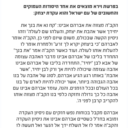
בפרשת וירא מוצאים את אחד היסודות העמוקים
והחשובים של עם ישראל והוא עקדת יצחק:
הקב"ה מצווה את אברהם אבינו: "קח נא את בנך את
יחידך אשר אהבת את יצחק, והעלהו שם לעולה" וזהו
ניסיון הקשה שבכולם, משום שיום לפני כן, הקב"ה אומר
לאברהם "כי ביצחק יקרא לך זרע" ולמחרת אומר לו
להעלות אותו לעולה. ועוד כאשר הקב"ה אמר "את בנך"
התחדד בליבו של אברהם אבינו מדבר האהבה עצומה
של אבא לבן "יחיד", התחדדה בליבו של אברהם אבינו
אהבה עצומה שיכולה להיות אך ורק לבן יחיד, "אשר
אהבת" באותו רגע הגיע אברהם, לסוג של אהבה על בנו
אהבה הגבוהה ביותר, אשר יכולה להיות לאדם על בנו
בכל העולם ובכל הזמנים. והנה, עומד אברהם אבינו עם
אהבה כל כך גדולה וחזקה כלפי בנו הקב"ה מצווה אותו
להקריב קרבן לפני ה'.
אברהם מקבל בכוחות נפש חזקים עם ניסיון העקדה
ומובא בחז"ל כשסיים אברהם אבינו את ניסיון העקדה
והקב"ה אמר לו אל תשלח ידך אל הנער ואל תעשה לו