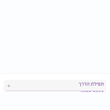
תפילת הדרך
ברכת המזון
יהדות
סידור תפילה