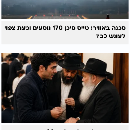
שני הייתה לו אישה צדיקה וזמנים של אושר. בנים אשר
קיימו מצוות כיבוד אב ואם, חייו היו מעורבים. אך אצל
יעקב כל חייו היו חיים קשים מיום שנולד, עשיו רדף
אותו, היה צריך לברוח מבית אביו; לבן רימה אותו,
סכנה באוויר: טייס סיכן 170 נוסעים וכעת צפוי
החליף את אשתו, החליף את משכורתו; עשיו בא
לעונש כבד
לקראתו למלחמה עם ארבע מאות ראשי גייסות של צבא
חיללו את דינה, יוסף נמכר, נפטרה עליו רחל אימנו.
אם כן, שלושה אבות העולם, שלושה סוגים של חיים;
אברהם - חיים טובים, יצחק - חיים בינוניים, יעקב - חיים
קשים ועל פי סוג חייהם תיקנו את התפילות: אברהם
תיקן שחרית, "טוב להודות לה' ולזמר לשמך עליון להגיד
בבוקר חסדך" כמו אור בוקר שהישועה וההצלחה מאירה
פנים לאדם יעמוד ויודה ויתפלל לה', כפי שעשה אברהם
אבינו
יצחק תיקן את תפילת מנחה לחיים בינוניים, אשר
לפעמים נראית ההצלחה ולפעמים הקושי והמר וזוהי
תפילת מנחה, אשר מתפללים באמצע היום, בין האור
לחושך בדמדומים והיא לאנשים, אשר בינוניים הם.