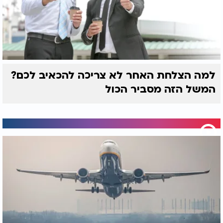
השראה: השליח שנפצע
תיעוד דרמטי מכביש 6:
למה הצלחת האחר לא צריכה להכאיב לכם?
קשה בסוריה התייצב
הבלשים ביצעו מארב
המשל הזה מסביר הכול
בדוכן התפילין
והנה שלושת עמודי האומה, אברהם, יצחק ויעקב תיקנו
לנו את התפילות, אברהם אבינו תיקן את תפילת שחרית,
יצחק אבינו את תפילת
מנחה
ויעקב, את תפילת
ערבית
וכאשר נתבונן על חייו של אברהם נמצא שאברהם היו לו
חיים נוחים וטובים וכך נאמר: "וה' ברך את אברהם בכל".
היה לו בנים, בת, רכוש גדול וכל דבר טוב שיכול להיות
לאדם.
יצחק אבינו, חייו היו חיים בינוניים, היה עיוור בעיניו,
אשתו רבקה הייתה עקרה הרבה שנים, רועי אבימלך
רדפוהו ועוד דברים לא נוחים שעברו על חייו, אך מצד