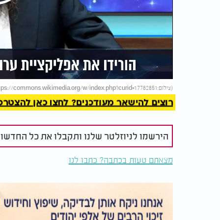
Play
Video
להמשך 
(צילום:By El Ágora - Own work, CC BY-SA 3.0, https://commons.wikimedia.org/w/index.php?curid=17782851)
רוצים להישאר מעודכנים? לחצו כאן להצטרפות ל
הירשמו לניוזלטר שלנו ותקבלו את כל החדשו
מצאתם טעות בכתבה? כתבו לנו