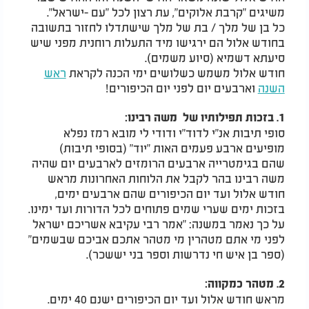
משיגים "קרבת אלוקים", עת רצון לכל "עם -ישראל".
כל בן של מלך / בת של מלך שישתדלו לחזור בתשובה
בחודש אלול הם ירגישו מיד התעלות רוחנית מפני שיש
סיעתא דשמיא (סיוע משמים).
חודש אלול משמש כשלושים ימי הכנה לקראת
ראש
השנה
וארבעים יום לפני יום הכיפורים!
1.
בזכות תפילותיו של משה רבינו:
סופי תיבות אנ"י לדוד"י ודודי לי מובא רמז נפלא
מופיעים ארבע פעמים האות "יוד" (בסופי תיבות)
שהם בגימטרייה ארבעים הרומזים לארבעים יום שהיה
משה רבינו בהר לקבל את הלוחות האחרונות מראש
חודש אלול ועד יום הכיפורים שהם ארבעים ימים,
בזכות ימים שערי שמים פתוחים לכל הדורות ועד ימינו.
על כך נאמר במשנה: "אמר רבי עקיבא אשריכם ישראל
לפני מי אתם מטהרין מי מטהר אתכם אביכם שבשמים"
(ספר בן איש חי נדרשות וספר בני יששכר).
2. מטהר כמקווה:
מראש חודש אלול ועד יום הכיפורים ישנם 40 ימים.