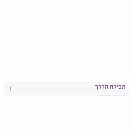
תפילת הדרך
ברכת המזון
יהדות
סידור תפילה
בריאות