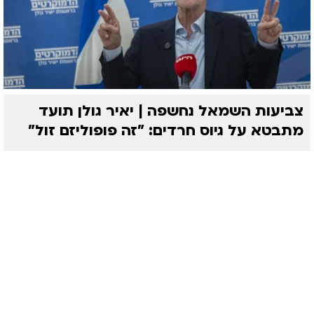
ברא לי אלוהים ורוח נכון חדש בקרבי" (פרק נא פסוק
יב).
אומר הבן איש חי בתוך אותיות לב יש אותיות תמיד
ל"מד / בי"ת - לרמוז שתמיד לבנו תהיה אהבה לבורא.
תודה רבה לזמר ג'קי אליהו על השיר הנפלא " הלב בוער
אליך"
צביעות השמאל נחשפה | יאיר גולן תועד
מתבטא על גיוס חרדים: "זה פופוליזם זול"