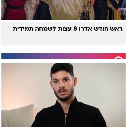
ראש חודש אדר: 8 עצות לשמחה תמידית
"קרויים חיים": הרב
דף יומי:
הדף היומי
ארוש פקד את ציונו של
לצפייה - ביצה ל"ו - ל'
מרן הרב עובדיה
תשרי: הרב אקרב
6. אין עוד מלבדו
אומר שלמה המלך ע"ה (שיר השירים ו, ג): "אני לדודי
ודודי לי" - ראשי תיבות:
"אלול", הם חודש של "דודי" מלשון ידידות וקרבה בין
אדם לבוראו.
נשאלת השאלה מדוע "דודי" ולא אבי?
התשובה היא - ילדים שגדלים עם הוריהם רגילים לקבל
מתנות מהנוכחות היומיומית שלהם. אבל כשאומרים
לילדים "השנה הדוד מגיע מהמדינה הרחוקה" הילדים
יגיבו בהתלהבות ובשאלות כי יש להם געגוע וגם מצפים