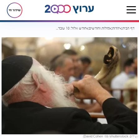
שידור חי
דף הבית
יהדות
מזלות וחודשים
חודש אלול: 10 עובדות נפלאות על חודש הסליחות
(צילום: David Cohen 156/shutterstock)