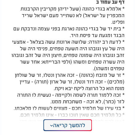
דף עב עמוד ב
* אלמלא בגדי כהונה (שעל ידיהן מקריבין הקרבנות
המכפרין על ישראל) לא נשתייר מעם ישראל שריד
ופליט.
* בית יד של בגדי כהונה נארגת בפני עצמה ונדבקת עם
הבגד ומגעת עד פיסת היד.
* לדעת רב יהודה: שלושה ארונות עשה בצלאל - אמצעי
היה של עץ וגובהו היה תשעה טפחים, פנימי היה של
זהב וגובהו היה שמונה טפחים, חיצון היה של זהב וגובהו
היה עשרה טפחים ומשהו (ולפי הברייתא: אחד עשר
טפחים ומשהו).
* זר של מזבח (כהונה) - זכה אהרן ונטלו, זר של שולחן
(מלכים) - זכה דוד ונטלו, זר של ארון (תורה) - עדיין
מונח הוא כל הרוצה ליקח יבא ויקח.
* זכה ללמוד תורה לשמה ולקיימה - נעשית לו התורה
לזר (כתר), לא זכה - משתכחת ממנו.
* בני עירו של תלמיד חכם - מצווים לעשות לו מלאכתו.
* כל תלמיד חכם שאין תוכו כברו - אינו תלמיד חכם.
* אוי להם לתלמידי חכמים שעוסקין בתורה ואין בהן
להמשך קריאה
יראת שמים.
* "וזאת התורה אשר שם משה": זכה - נעשית לו סם