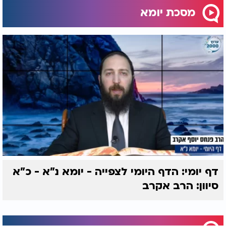
מסכת יומא
דף יומי: הדף היומי לצפייה - יומא נ"א - כ"א
סיוון: הרב אקרב