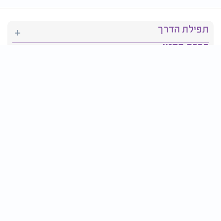
תפילת הדרך
ברכת המזון
יהדות
סידור תפילה
בריאות
חגים ומועדים
פרטים ליצירת קשר: