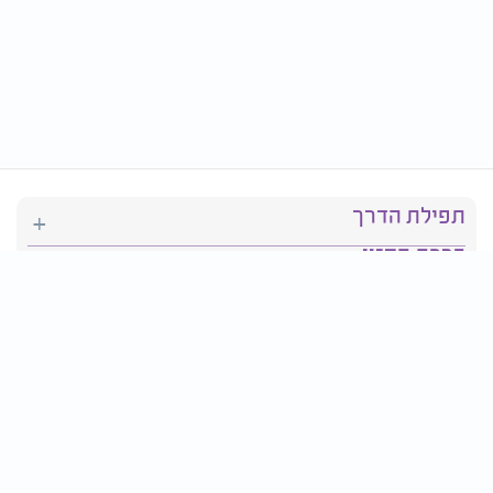
תפילת הדרך
ברכת המזון
יהדות
סידור תפילה
בריאות
חגים ומועדים