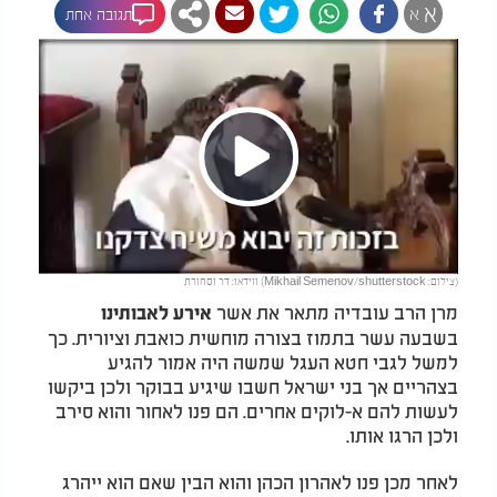
א
א
תגובה אחת
Play
(צילום: Mikhail Semenov/shutterstock) ווידאו: דר וסחורת
Video
מרן הרב עובדיה מתאר את אשר
אירע לאבותינו
בשבעה עשר בתמוז בצורה מוחשית כואבת וציורית. כך
למשל לגבי חטא העגל שמשה היה אמור להגיע
בצהריים אך בני ישראל חשבו שיגיע בבוקר ולכן ביקשו
לעשות להם א-לוקים אחרים. הם פנו לאחור והוא סירב
ולכן הרגו אותו.
לאחר מכן פנו לאהרון הכהן והוא הבין שאם הוא ייהרג