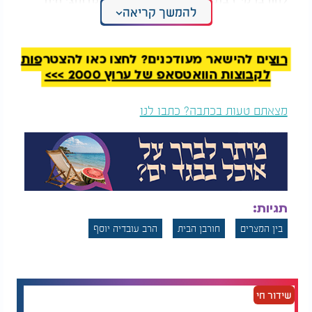
להמשך קריאה
מצור. במהלך 21 ימים האלו כמו פריחת השקד הגיע
נבודנאצר והחריב את בית המקדש.
הימים האלו הם ימים קשים ימי פורענות ולכן אנחנו
רוצים להישאר מעודכנים? לחצו כאן להצטרפות
מתאבלים בהם על מה שקרה.
לקבוצות הוואטסאפ של ערוץ 2000 >>>
מצאתם טעות בכתבה? כתבו לנו
תגיות:
בין המצרים
חורבן הבית
הרב עובדיה יוסף
שידור חי