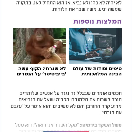
לא יהיה לא כהן ולא נביא. אז הוא התחיל לאט בתקווה
שמשה יגיע. משה שבר את הלוחות.
המלצות נוספות
טיפים וסודות של עולם
לא שגרתי: הקוף עשה
הבינה המלאכותית
'בייביסיטר' על הנמרים
חכמים אומרים שבגלל זה נגזר על אנשים שלומדים
תורה לשכוח את תלמודם. הקב"ה שואל את הנביאים
מדוע קרה החורבן והם לא משיבים והוא אומר על "עזבם
את תורתי".
"מקל השקד אני רואה", הוא סמל
משל השקד בירמיהו:
לחורבן מי"ז בתמוז עד ט' באב. במשך שנה וחצי היה