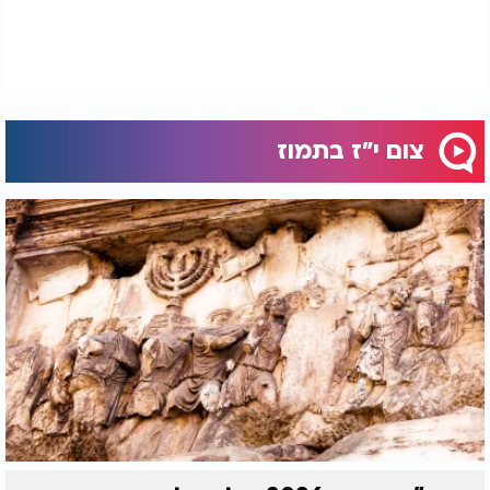
צום י"ז בתמוז