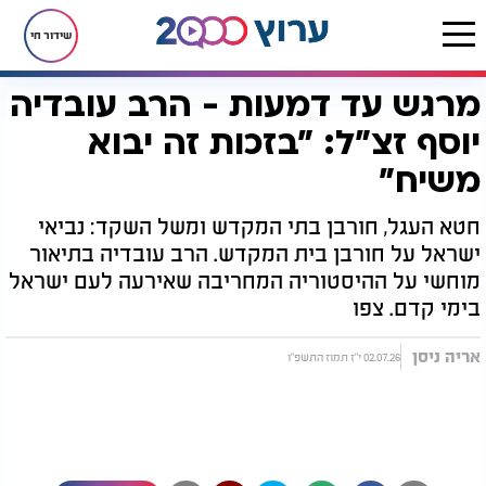
שידור חי
מרגש עד דמעות - הרב עובדיה
דף הבית
יהדות
חגים ומועדים
צום י"ז בתמוז
מרגש עד דמעות - הרב עובדיה יוסף זצ"ל: "בזכות זה יבוא משיח"
יוסף זצ"ל: "בזכות זה יבוא
משיח"
חטא העגל, חורבן בתי המקדש ומשל השקד: נביאי
ישראל על חורבן בית המקדש. הרב עובדיה בתיאור
מוחשי על ההיסטוריה המחריבה שאירעה לעם ישראל
בימי קדם. צפו
אריה ניסן
02.07.26 י"ז תמוז התשפ"ו