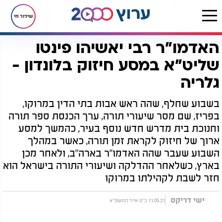
שידור חי
האדמו"ר רבי יאשיהו פינטו
דף הבית
יהדות
האדמו"ר רבי יאשיהו פינטו שליט"א במסע חיזוק בלונדון - גלריה
שליט"א במסע חיזוק בלונדון -
גלריה
בשבוע שחלף, שהה ראש אבות בתי הדין במרוקו,
בפריז, שם מסר שיעורי תורה, ערך הכנסת ספר תורה
וחנוכת בית מדרש חדש נוסף בעיר, כהמשך למסע
ארוך של חיזוק לקראת זמן תורה, כאשר במהלך
השבוע שעבר שהה האדמו"ר בארה"ב, ולאחר מכן
בארץ, כשלאחר ההדלקה ושיעורי התורה בישראל הוא
חזר לשבת לקהילתו במרוקו
ישי דריקס
11.05.21 כ"ט אייר התשפ"א