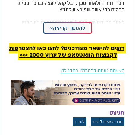
דברי תורה, ולאחר מכן קיבל קהל לעצה וברכה בבית
הרה"ח רבי אשר שפירא שליט"א.
לאחר מכן המשיך הרב לשיעור המונים בו השתתפו
להמשך קריאה
מאות מתושבי האיזור, חסידים ואנשי מעשה ששמעו
בקשב את דברי ההתעוררות לקראת חג מתן תורתינו.
היום ימשיך ביקורו של ראב"ד מרוקו בבירת הממלכה
רוצים להישאר מעודכנים? לחצו כאן להצטרפות
הבריטית, כשהוא מלווה בקבלת קהל ושיעורים.
לקבוצות הוואטסאפ של ערוץ 2000 >>>
צפו
מצאתם טעות בכתבה? כתבו לנו
תגיות:
הרב יאשיהו פינטו
לונדון