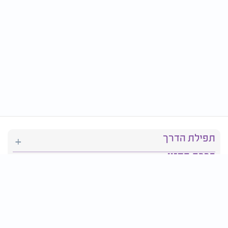
תפילת הדרך
ברכת המזון
יהדות
סידור תפילה
בריאות
חגים ומועדים