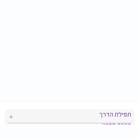
תפילת הדרך
ברכת המזון
יהדות