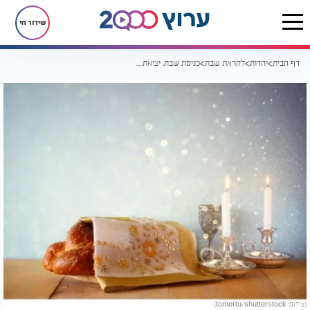
שידור חי
דף הבית
יהדות
לקראת שבת
כניסת שבת, יציאת שבת - 7.5.21 פרשת בהר בחוקותי
(צילום: tomertu/shutterstock)