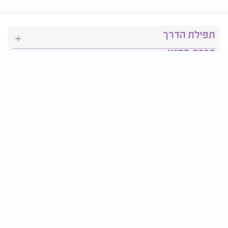
תפילת הדרך
ברכת המזון
יהדות
סידור תפילה
בריאות
חגים ומועדים
פרטים ליצירת קשר: