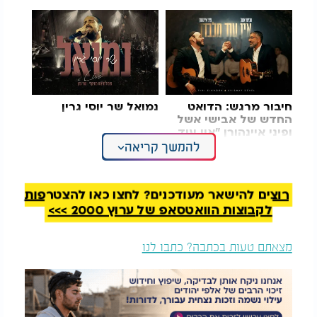
חיבור מרגש: הדואט
נמואל שר יוסי גרין
החדש של אבישי אשל
ופיני איינהורן "אין עוד
מלבדו"
להמשך קריאה
האזינו לראיון המלא:
רוצים להישאר מעודכנים? לחצו כאן להצטרפות
לקבוצות הוואטסאפ של ערוץ 2000 >>>
מצאתם טעות בכתבה? כתבו לנו