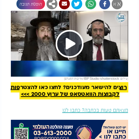
א
א
הוספת תגובה
Play
להמשך קריאה
(צילום: IBP Studio/shutterstock/אדיבות המצלם)
Video
רוצים להישאר מעודכנים? לחצו כאן להצטרפות
לקבוצות הוואטסאפ של ערוץ 2000 >>>
מצאתם טעות בכתבה? כתבו לנו