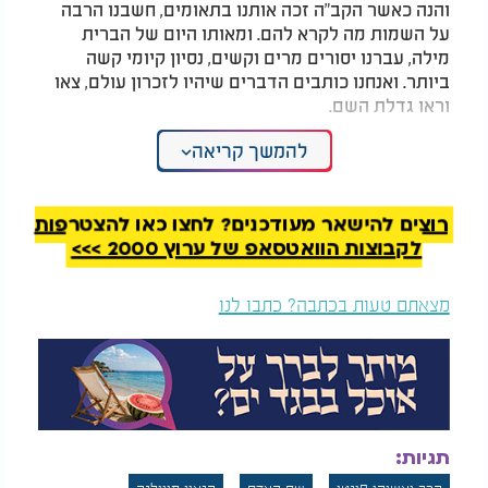
והנה כאשר הקב"ה זכה אותנו בתאומים, חשבנו הרבה
על השמות מה לקרא להם. ומאותו היום של הברית
מילה, עברנו יסורים מרים וקשים, נסיון קיומי קשה
ביותר. ואנחנו כותבים הדברים שיהיו לזכרון עולם, צאו
וראו גדלת השם.
להמשך קריאה
כשנולדנו ביום ראש השנה, מר אבי שיח' ומרת אמי
שתח' התיעצו בדבור אחד עם מר זקני רבי משה אהרן
פינטו זצוק"ל, שמר זקני בבא מאיר זצוק"ל יהיה הסנדק
שלנו וכך נסגר.
רוצים להישאר מעודכנים? לחצו כאן להצטרפות
לקבוצות הוואטסאפ של ערוץ 2000 >>>
ערב יום כפור, בבא מאיר זצוק"ל כמלאך השם צבאות
הלך למקוה והכין את עצמו ובא מוכן ומזמן להיות סנדק
מצאתם טעות בכתבה? כתבו לנו
אצל בתו, שהיתה אהבת לבו מכל בניו, שהיה מעיד
ואומר שהוא יחלק אתה את עולם הבא שלו.
המלצות נוספות
תגיות: