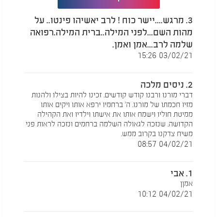
החליט מר זקני שהוא יושב סנדק.
3. מרגש....יישר כוח ! לרב יאשיהו פינטו.. על
בבא מאיר נכנס מוכן לשבת סנדק ורבי משה אהרן אומר
מהות השם...לפני המילה..ברית המילה.רפואה
לו, אני יושב סנדק. זה נכד ראשון שלי ויקרא שמו
שלמה לרב...אמן ואמן.
יאשיהו, והשם הזה לא נקרא במשפחה שלנו הרבה שנים
מרבנו יאשיהו פינטו הרי"ף דעין יעקב זצוק"ל, ואני יושב
03/02/21 15:26
סנדק.
2. ניסים מלכה
בבא מאיר מיד אמר ודאי, אבל היה שם צער גדול. ביום
דברי מורנו ורבנו קודש קודשים. זכינו להיות בצילו ולהנות
למחרת התחילה מלחמת יום הכפורים והאהבה והכבוד
מזיו חכמתו של מורנו. ה' ברחמיו ירפא אותו ויקים אותו
והערכה והערצה לא נפגעה בין אבותי הקדושים, אבל
ממיטת חוליו וישמח אותו את אישתו וילדיו ואת הקהילה
בבא מאיר זצוק"ל עבר צער עצום פנימי.
הקדושה. שנזכה לגאולה השלמה ברחמים ונזכה לראות פני
משיח צדקנו בקרוב ממש.
עברו ימים, עברו שנים, הקב"ה זכה אותנו באור גדול
04/02/21 08:57
אחרי עשר שנים, נולד לנו אור גדול קדוש וטהור רבי
יואל משה, שהוא סלת נקיה טהורה.
עברו עוד שנים, הקב"ה פקד אותנו בתאומים. ומאותו
1. אבי
ברית אנחנו בנסיון קיומי.
אמןן
04/02/21 10:12
הרבנית הצדיקה עמדה שנקרא לבן מאיר אליהו, כפי
שחשבנו על שמו של בבא מאיר, שביום הברית מילה