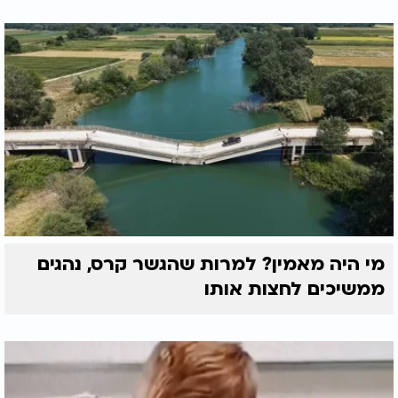
לחזר בגלגול של אישה. ובאותם ימים מצאנו בספר קדום
שאומר, שזה לא היה גלגול אלא ניצוץ של עלי הכהן
שהיה ביהודית.
אם כך, זה לא גלגול של זכר.
ועוד, כאשר לוקחים שני שמות ועושים אותם אחד,
יהודית שמחה, זה שם אחד. כמאיר אליהו, כרבי יואל
משה, שזה לא שני שמות אלא שם אחד. אם כן, גם השם
יהודית שמחה נגמר באות ה' "נתתה לעבדך נס
להתנוסס".
יש זמנים שיש נסיון בתוך נסיון קיומי, וכנסיון של לך לך.
אמרו רבותינו שהיה ששים ושלוש שנים נסיון של לך לך,
והיה נסיון קיומי.
מי היה מאמין? למרות שהגשר קרס, נהגים
ממשיכים לחצות אותו
בע"ה הקב"ה יזכנו לבהירות הדעת, וללמד וללמד
לשמור ולעשות ולקים את כל מצותך ושלא תצא תקלה
מתחת ידנו. ושלא נלך מהעולם קדם זמננו, ושנשלים את
שליחותינו ויעדנו בעולם, כי לתקן באנו ולא לקלקל.
כי אתה שומע תפלת כל פה, ברוך שומע תפלה.