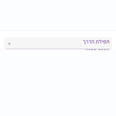
תפילת הדרך
ברכת המזון
יהדות
סידור תפילה
בריאות
חגים ומועדים