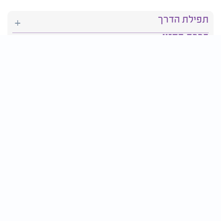
תפילת הדרך
ברכת המזון
יהדות
סידור תפילה
בריאות
חגים ומועדים
פרטים ליצירת קשר:
טלפון : 2610*