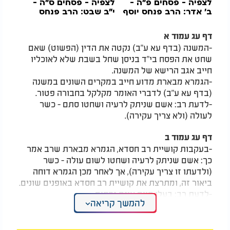
לצפיה - פסחים פ"ה -
לצפיה - פסחים ס"ה -
ב’ אדר: הרב פנחס יוסף
י"ב שבט: הרב פנחס
אקרב
יוסף אקרב
דף עג עמוד א
-המשנה (בדף עא ע"ב) נקטה את הדין (הפשוט) שאם
שחט את הפסח בי"ד בניסן שחל בשבת שלא לאוכליו
חייב אגב הרישא של המשנה.
-הגמרא מבארת מדוע חייב במקרים השונים במשנה
(בדף עא ע"ב) לדברי האומר מקלקל בחבורה פטור.
-לדעת רב: אשם שניתק לרעיה ושחטו סתם - כשר
לעולה (ולא צריך עקירה).
דף עג עמוד ב
-בעקבות קושיית רב חסדא, הגמרא מבארת שרב אמר
כך: אשם שניתק לרעיה ושחטו לשום עולה - כשר
(ולדעתו זו צריך עקירה), אך לאחר מכן הגמרא דוחה
ביאור זה, ומתרצת את קושיית רב חסדא באופנים שונים.
-לדעת רב: בעלי חיים אינם נדחים.
להמשך קריאה
-לדעת רבה בר אבוה: קרבן שאחת מעבודותיו נעשתה
בפיגול טעון עיבור צורה קודם הוצאתו לשריפה.