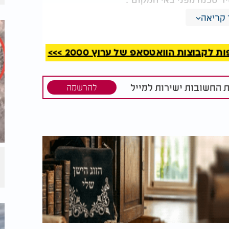
קריאה
כנסת ובעבר חפרה בו מתקנים חקלאיים,
 רובם מימי הבית השני.
קבוצות הוואטסאפ של ערוץ 2000 >>>
ת החשובות ישירות למייל
להרשמה