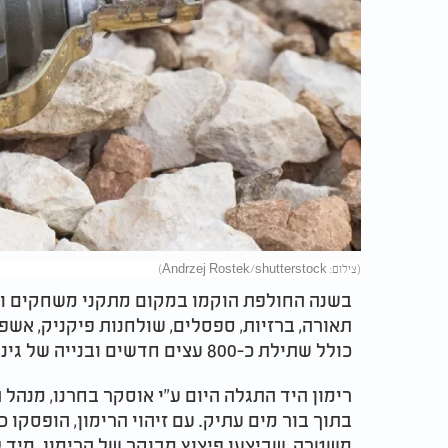
(צילום: Andrzej Rostek/shutterstock)
תאורה, ברזיות, ספסלים, שולחנות פיקניק, אשפת
כולל שתילת כ-800 עצים חדשים ובנייה של גינת כלבים ענקית בשטח של 3 דונמים.
רימון היד התגלה היום ע"י אוסקר בחרנו, מנה
בתוך בור מים עתיק. עם זיהוי הרימון, הופסקו
משטרה, שביצעו פיצוץ מבוקר של הרימון. מיד