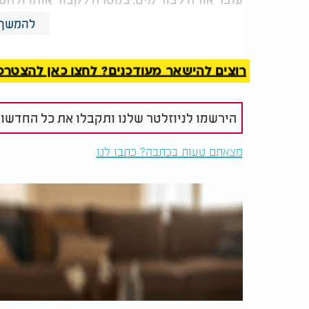
להמשך 
רשות העתיקות מכירה היטב את האזור שסמוך ל
מערות קבורה קדומות ושרידים עתיקים נוספים,
רוצים להישאר מעודכנים? לחצו כאן להצטרפות ל
הירשמו לניוזלטר שלנו ותקבלו את כל החדשו
מצאתם טעות בכתבה? כתבו לנו