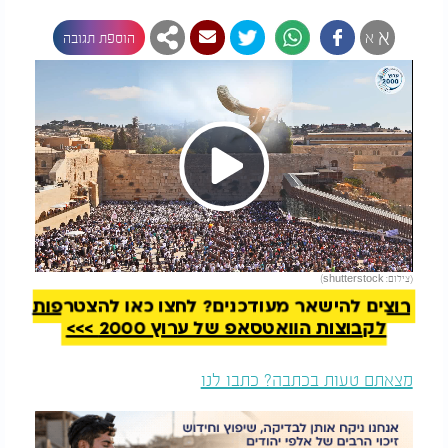
א
א
הוספת תגובה
Play
להמשך קריאה
(צילום: shutterstock)
Video
רוצים להישאר מעודכנים? לחצו כאן להצטרפות
לקבוצות הוואטסאפ של ערוץ 2000 >>>
מצאתם טעות בכתבה? כתבו לנו