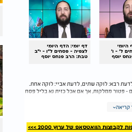
 היומי
דף יומי: הדף היומי
ם ל’ - ו’
לצפיה - פסחים ל"ו - י"ב
חס יוסף
טבת: הרב פנחס יוסף
אקרב
דעת רבא: לוקה שתים, לדעת אביי: לוקה אחת.
 - פטור ממלקות, אך אם אכל כזית נא בליל פסח
 את עצמו מלאוכלו בליל פסח עם בני החבורה
קריאה
פסח מבעוד יום ואכלו משחשיכה חייב מלקות.
קבוצות הוואטסאפ של ערוץ 2000 >>>
עוד יום - חייב מלקות.