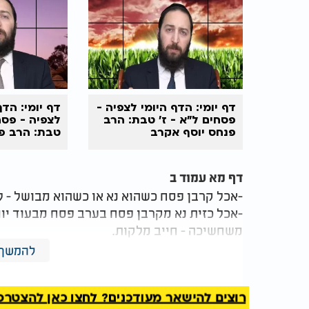
דף יומי: הדף היומי לצפיה -
דף יומי: הדף
פסחים ל"א - ז’ טבת: הרב
לצפיה - פסחי
פנחס יוסף אקרב
טבת: הרב פנ
אקרב
דף מא עמוד ב
-אכל קרבן פסח כשהוא נא או כשהוא מבושל - ל
-אכל כזית נא מקרבן פסח בערב פסח מבעוד יום
משחשיכה - חייב מלקות.
-אכל כזית צלי בערב פסח מבעוד יום - לא פסל
להמשך 
שנמנה עמהם על פסח זה במקום אחר.
-לדעת רבי: גם אם בישל את קרבן הפסח בערב 
רוצים להישאר מעודכנים? לחצו כאן להצטרפות ל
-אכל כזית מקרבן פסח כשהוא צלי בערב פסח מב