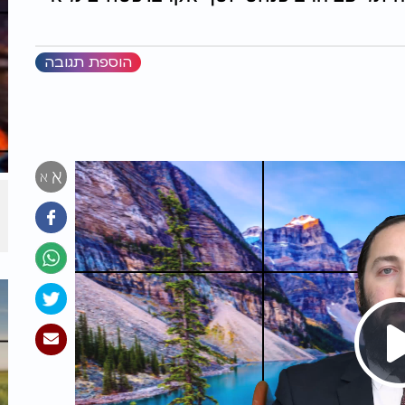
הוספת תגובה
א
א