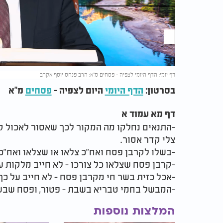
Video
דף יומי: הדף היומי לצפיה - פסחים מ"א: הרב פנחס יוסף אקרב
בסרטון:
הדף היומי
היום לצפיה -
פסחים
מ"א
דף מא עמוד א
-התנאים נחלקו מה המקור לכך שאסור לאכול ק
צלי קדר אסור.
-בשלו לקרבן פסח ואח"כ צלאו או שצלאו ואח"כ 
-קרבן פסח שצלאו כל צורכו - לא חייב מלקות ע
-אכל כזית בשר חי מקרבן פסח - לא חייב על כך
-המבשל בחמי טבריא בשבת - פטור, ופסח שבשלו
המלצות נוספות