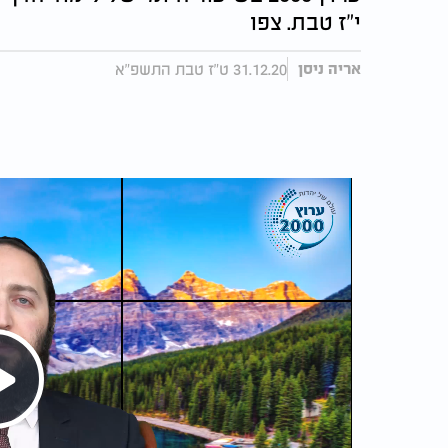
י"ז טבת. צפו
31.12.20 ט"ז טבת התשפ"א
אריה ניסן
Play