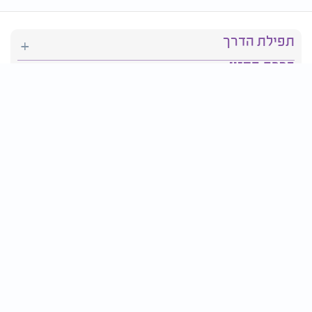
תפילת הדרך
ברכת המזון
יהדות
סידור תפילה
בריאות
חגים ומועדים
פרטים ליצירת קשר: