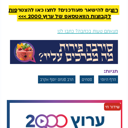
-לא גזרו על ספק הרוקין שבירושלים (אפילו אם ראינו
רוצים להישאר מעודכנים? לחצו כאן להצטרפות
שעבר זב באותו מקום), ולא גזרו על ספק הכלים
לקבוצות הוואטסאפ של ערוץ 2000 >>>
שבירושלים (חוץ מכלים שבדרך הירידה לבית
הטבילה).
-רב אשי מדייק מדברי רב שהעזרה נחשבת לרשות
מצאתם טעות בכתבה? כתבו לנו
הרבים לעניין ספק טומאה.
תגיות:
הדף היומי
פסחים
הרב פנחס יוסף אקרב
שידור חי