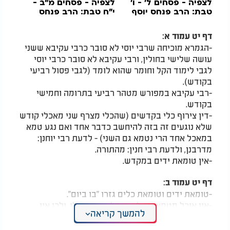
לצפיה - פסחים ל’ - ו’
לצפיה - פסחים מ"ב -
טבת: הרב פנחס יוסף
י"ח טבת: הרב פנחס
אקרב
יוסף אקרב
דף יט עמוד א:
-הגמרא מוכיחה שרבי יוסי לא סובר כרבי עקיבא ששני
עושה שלישי בחולין, ורבי עקיבא לא סובר כרבי יוסי
לגבי לימוד הקל וחומר שהוא לומד (לגבי פסול רביעי
בקודש).
-רבי עקיבא במפורש מטהר רביעי בתרומה וחמישי
בקודש.
-דין צירוף כלי בקדשים (שהכלי מצרף שני מאכלי קודש
שלא נוגעים זה בזה להיחשב כדבר אחד ואם נגע טמא
במאכל אחד הרי נטמא גם השני) - לדעת רבי יוחנן:
מדרבנן, ולדעת רבי חנין: מהתורה.
-אין טומאת ידים במקדש.
דף יט עמוד ב:
-טומאת ידים וטומאת כלים גזרו "בו ביום".
-אין אוכל מטמא אוכל ואין כלי מטמא כלי, ולכן אין
להמשך קריאה
הסכין נטמא גם בחולין ולא רק במקדש, במקרה האמור
במשנה ממסכת עדויות המובאת בסוף העמוד הקודם.