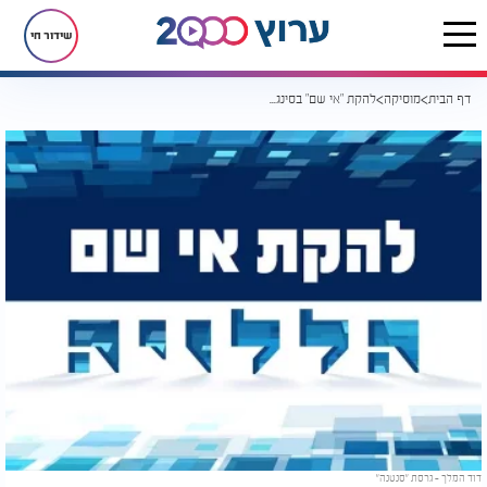
שידור חי
דף הבית
מוסיקה
להקת "אי שם" בסינגל שני באווירת פולק-רוק
דוד המלך - גרסת "סנטנה"