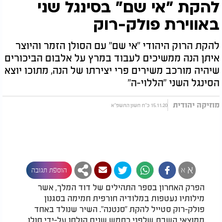
להקת "אי שם" בסינגל שני
באווירת פולק-רוק
להקת הרוק היהודי "אי שם" עם הסולן הזמר והיוצר
איתן הנה ממשיכים לעבוד במרץ על אלבום הביכורים
שיהיה מורכב משירים פרי יצירתו של הנה, מתוכו יוצא
הסינגל השני "הללוי-ה"
מוזיקה יהודית
15.11.20 כ"ח חשון התשפ"א
א
א
הוספת תגובה
הפרק האחרון בספר התהילים של דוד המלך, אשר
מילותיו נעטפות במלודיה חורפית חמימה בסגנון
פולק-רוק סטייל להקת "סנטנה". השיר שנולד באחד
ממוצאי השבת שלפני כחמש שנים הולחן על-ידי סולן