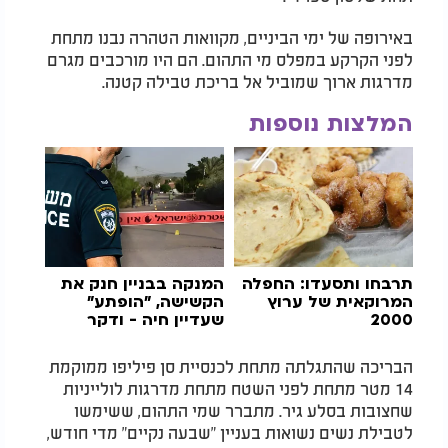
באירופה של ימי הביניים, מקוואות הטהרה נבנו מתחת
לפני הקרקע במפלס מי התהום. הם היו מורכבים מגרם
מדרגות ארוך שמוביל אל בריכת טבילה קטנה.
המלצות נוספות
תרבחו ותסעדו: החפלה
המנקה בבניין חנק את
המרוקאית של ערוץ
הקשישה, "הופתע"
2000
שעדיין חיה - ודקר
אותה
הבריכה שהתגלתה מתחת לכנסיית סן פיליפו ממוקמת
14 מטר מתחת לפני השטח מתחת מדרגות לולייניות
שחצובות בסלע גיר. מתברר שמי התהום, ששימשו
לטבילת נשים נשואות בעניין "שבעה נקיים" מדי חודש,