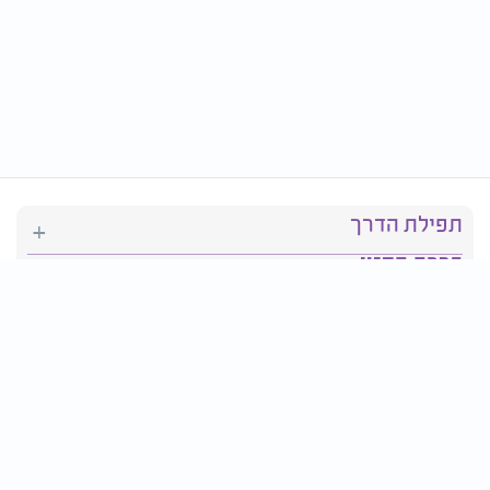
תפילת הדרך
ברכת המזון
יהדות
סידור תפילה
בריאות
חגים ומועדים