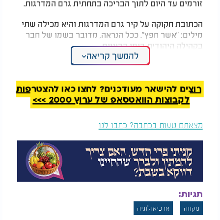
זורמים עד היום לתוך הבריכה בתחתית גרם המדרגות.
הכתובת חקוקה על קיר גרם המדרגות והיא מכילה שתי
מילים: "אשר חפץ". ככל הנראה, מדובר בשמו של חבר
בקהילה היהודית בימי הביניים.
להמשך קריאה
ד"ר יונתן אדלר, ארכיאולוג ומרצה בכיר באוניברסיטת
אריאל שבשומרון המתמחה בחקר מקוואות
טהרה
מהעת העתיקה ומימי הביניים מספר: "התגלית הזאת
רוצים להישאר מעודכנים? לחצו כאן להצטרפות
מספקת לנו ראייה משכנעת כי המתקן אשר נמצא מתחת
לקבוצות הוואטסאפ של ערוץ 2000 >>>
לכנסייה שימש את הקהילה היהודית המקומית כמקווה
טהרה בתקופה שקדמה לגירושה בשנת 1492".
מצאתם טעות בכתבה? כתבו לנו
טבילה במקווה בזמן הקורונה: "מי שתעשה זאת תזכה
לברכה". צפו
תגיות:
מקווה
ארכיאולוגיה