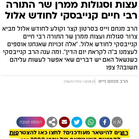
עצות וסגולות ממרן שר התורה
רבי חיים קנייבסקי לחודש אלול
הרב מנחם וייס בסרטון קצר וקולע לחודש אלול מביא
צרור סגולות ועצות ממרן שר התורה רבי חיים
קנייבסקי לחודש אלול. "אלה זכויות שאנחנו אוספים
לעצמנו ב"ה לקראת יום הדין". ומה ענה הרב קנייבסקי
כשנשאל האם יש דברים שאי אפשר לעשות עליהם
תשובה? צפו
הרב מנחם וייס
23.08.23 ו' אלול התשפ"ג
להמשך קריאה
א
א
הוספת תגובה
רוצים להישאר מעודכנים? לחצו כאן להצטרפות