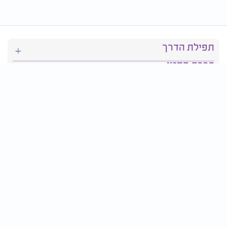
תפילת הדרך
ברכת המזון
יהדות
סידור תפילה
בריאות
חגים ומועדים