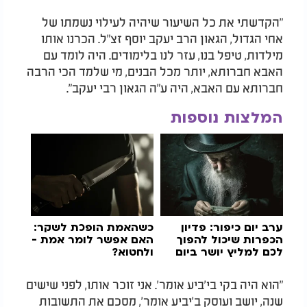
"הקדשתי את כל השיעור שיהיה לעילוי נשמתו של
אחי הגדול, הגאון הרב יעקב יוסף זצ"ל. הכרנו אותו
מילדות, טיפל בנו, עזר לנו בלימודים. היה לומד עם
האבא חברותא, יותר מכל הבנים, מי שלמד הכי הרבה
חברותא עם האבא, היה ע"ה הגאון רבי יעקב".
המלצות נוספות
ערב יום כיפור: פדיון
כשהאמת הופכת לשקר:
הכפרות שיכול להפוך
האם אפשר לומר אמת -
לכם למליץ יושר ביום
ולחטוא?
הקדוש
"הוא היה בקי בי'ביע אומר'. אני זוכר אותו, לפני שישים
שנה, יושב ועוסק ב'יביע אומר', מסכם את התשובות