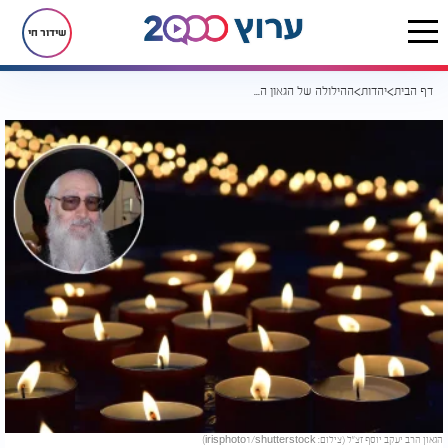
שידור חי
דף הבית
יהדות
ההילולה של הגאון הרב יעקב יוסף זצ"ל: לא היה כמוהו בקי ב’יביע אומר’
הגאון הרב יעקב יוסף זצ"ל (צילום: irisphoto1/shutterstock)