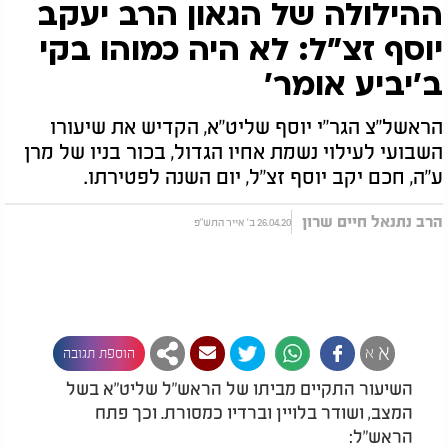
ההילולה של הגאון הרב יעקב
יוסף זצ"ל: לא היה כמוהו בקי
ב’יביע אומר’
הראשל"צ הגר"י יוסף שליט"א, הקדיש את שיעורו
השבועי לעילוי נשמת אחיו הגדול, בכור בניו של מרן
ע"ה, חכם יקב יוסף זצ"ל, יום השנה לפטירתו.
הרב נתנאל חיים שרון
26.04.20 ב' אייר התש"פ
א
א
הוספת תגובה
השיעור התקיים מביתו של הראש"ל שליט"א בשל
המצב, ושודר בלויין וברדיו כמסורת. וכך פתח
הראש"ל: