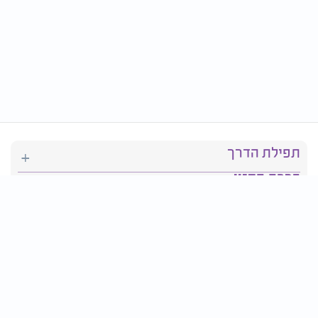
תפילת הדרך
ברכת המזון
יהדות
סידור תפילה
בריאות
חגים ומועדים