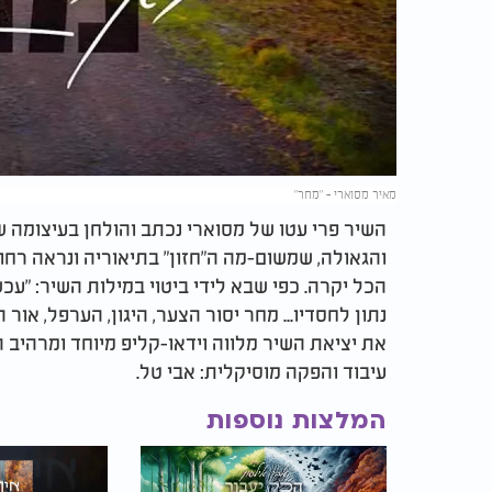
מאיר מסוארי – "מחר"
השיר פרי עטו של מסוארי נכתב והולחן בעיצומה ש
והגאולה, שמשום-מה ה"חזון" בתיאוריה ונראה רח
הכל יקרה. כפי שבא לידי ביטוי במילות השיר: "עכשי
נתון לחסדיו... מחר יסור הצער, היגון, הערפל, אור 
את יציאת השיר מלווה וידאו-קליפ מיוחד ומרהיב 
עיבוד והפקה מוסיקלית: אבי טל.
המלצות נוספות