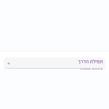
תפילת הדרך
ברכת המזון
יהדות
סידור תפילה
בריאות
חגים ומועדים