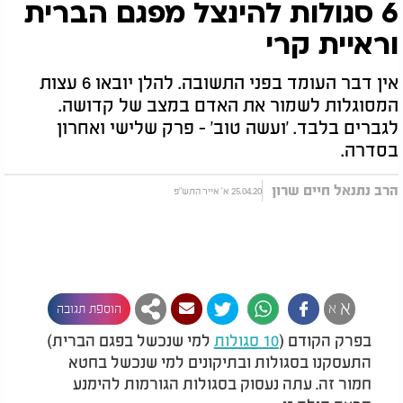
6 סגולות להינצל מפגם הברית
וראיית קרי
אין דבר העומד בפני התשובה. להלן יובאו 6 עצות
המסוגלות לשמור את האדם במצב של קדושה.
לגברים בלבד. 'ועשה טוב' - פרק שלישי ואחרון
בסדרה.
הרב נתנאל חיים שרון
25.04.20 א' אייר התש"פ
א
א
הוספת תגובה
בפרק הקודם (
10
סגולות
למי שנכשל בפגם הברית)
התעסקנו בסגולות ובתיקונים למי שנכשל בחטא
חמור זה. עתה נעסוק בסגולות הגורמות להימנע