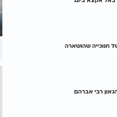
 באל אקצא ביום
של חנוכייה שהושארה
גאון רבי אברהם