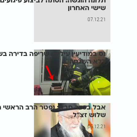
תלונה הוגשה: הסתה לביצוע פיגועים
שישי האחרון
07.12.21
נס במודיעין עילית: שריפה בדירה ב
ללא השגחה
06.12.21
אבל בכפר סבא: נפטר הרב הראשי ה
שלוש זצ"ל
05.12.21