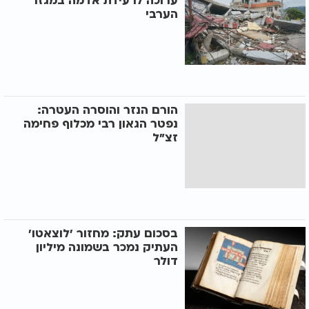
ערוכה לרעידת אדמה במגזר
הערבי
הורם הנזר והוסרה העטרה:
נפטר הגאון רבי מכלוף פחימה
זצ"ל
בסכום עתק: מחזור ’לוצאטו’
העתיק נמכר בשמונה מיליון
דולר