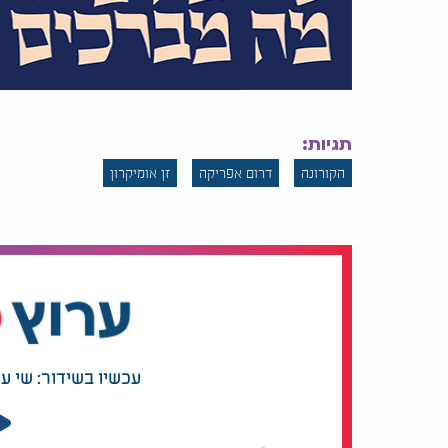
תגיות:
הקורונה
דרום אפריקה
זן אומיקרון
עכשיו בשידור: שי ע