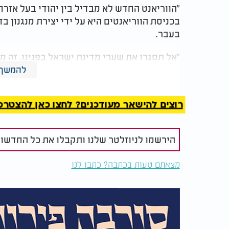
"הווריאנט החדש לא מבדיל בין יהודי בעל אזרח
בכניסת הווריאנטים היא על ידי יצירת מנגנון ב
בעבר.
"אל תסגרו את שערי מדינת ישראל בפנינו. זה מ
אני קורא לראש הממשלה ולחברי קבינט הקורו
להמשך 
ההחלטה".
רוצים להישאר מעודכנים? לחצו כאן להצטרפות ל
הירשמו לניוזלטר שלנו ותקבלו את כל החדשו
מצאתם טעות בכתבה? כתבו לנו