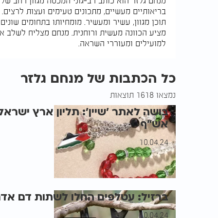
מנחם גלזר הוא כותב רב-גוני המכסה מגוון רחב של
בריאותיים מעשיים, מתכונים טעימים ועצות לרצים
תוכן מגוון, עשיר ומעשיר. מומחיותו בתחומים שונ
מציע הכוונה מעשית ורוחנית. מנחם מצליח לשלב את
למועילים ומעוררי השראה.
כל הכתבות של מנחם גלזר
נמצאו 1618 תוצאות
בושה לאתר 'שיין': תליון ארץ ישראל 
אש"ף
10.04.24
ברזיל: עטלפים החלו לשתות דם אדם,
10.04.24