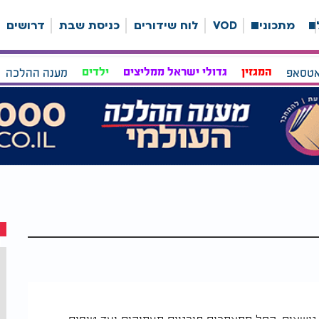
ה
מתכונים
VOD
לוח שידורים
כניסת שבת
דרושים
אטסאפ
המגזין
גדולי ישראל ממליצים
ילדים
מענה ההלכה