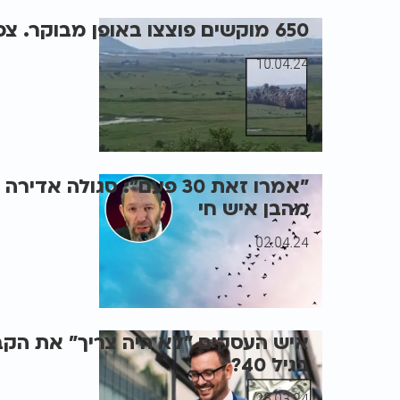
650 מוקשים פוצצו באופן מבוקר. צפו בתיעוד
10.04.24
"אמרו זאת 30 פעם": סגולה 
מהבן איש חי
02.04.24
איש העסקים "לא היה צריך" את הק
בגיל 40?
28.03.24