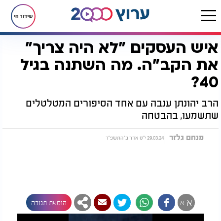
שידור חי
איש העסקים "לא היה צריך"
דף הבית
יהדות
לקראת שבת
איש העסקים "לא היה צריך" את הקב"ה. מה השתנה בגיל 40?
את הקב"ה. מה השתנה בגיל
40?
הרב יהונתן ענבה עם אחד הסיפורים המטלטלים
שתשמעו, בהבטחה
מנחם גלזר
29.03.24 י"ט אדר ב' התשפ"ד
א
א
הוספת תגובה