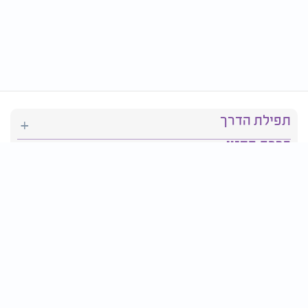
תפילת הדרך
ברכת המזון
יהדות
סידור תפילה
בריאות
חגים ומועדים