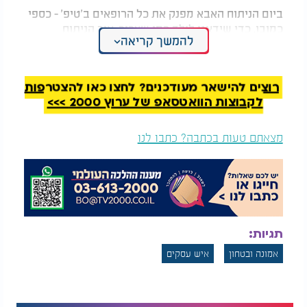
ביום הניתוח האבא מפנק את כל הרופאים ב'טיפ' - כספי
כמובן, כדי שידאגו לילד כמו שצריך. איך הניתוח
להמשך קריאה
הסתיים, ומה קרה לאב באותם רגעים? את הסיפור הזה,
אין סיכוי שאתם מפספסים.
רוצים להישאר מעודכנים? לחצו כאן להצטרפות
לקבוצות הוואטסאפ של ערוץ 2000 >>>
מצאתם טעות בכתבה? כתבו לנו
תגיות:
אמונה ובטחון
איש עסקים