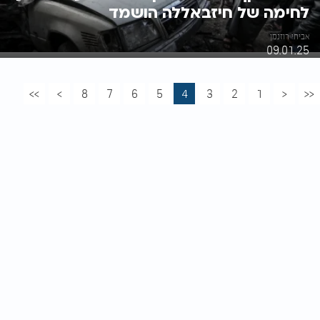
לחימה של חיזבאללה הושמד
אביחי רוזנמן
09.01.25
>>
>
8
7
6
5
4
3
2
1
<
<<