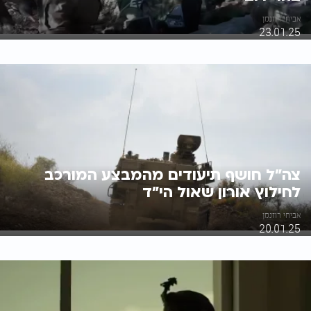
אביחי רוזנמן
23.01.25
צה"ל חושף תיעודים מהמבצע המורכב
לחילוץ אורון שאול הי"ד
אביחי רוזנמן
20.01.25