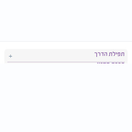
תפילת הדרך
ברכת המזון
יהדות
סידור תפילה
בריאות
חגים ומועדים