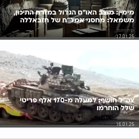
מימין: מוצב האו"ם הגדול במזרח התיכון,
משמאל: מחסני אמל"ח של חזבאללה
אביחי רוזנמן
17.01.25
צה"ל חושף: למעלה מ-170 אלף פריטי
שלל הוחרמו
אביחי רוזנמן
16.01.25