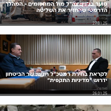
סוער בג'נין: צה"ל מול המחסומים - המהלך
הדרמטי שהחזיר את השליטה
אביחי רוזנמן
27.01.25
לקראת בחירת רמטכ"ל חדש: שר הביטחון
ידרוש "מדיניות התקפית"
מאיר פרץ
26.01.25