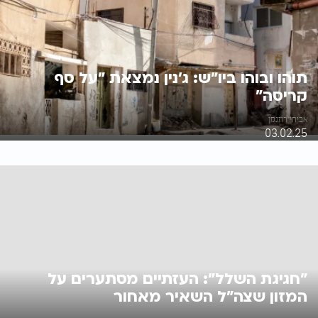
תוהו ובוהו ביו"ש: ג'נין נמצאת "על סף
קריסה"
אביחי רוזנמן
03.02.25
"חגיגת השלל": העזתיים מסתערים על
המזון שצה"ל השאיר מאחור