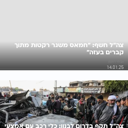
צה״ל חשף: "חמאס משגר רקטות מתוך
קברים בעזה״
אביחי רוזנמן
14.01.25
צה"ל תקף בדרום לבנון: כלי רכב עם אמצעי