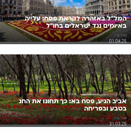
המל"ל באזהרה לקראת פסח: עלייה
באיומים נגד ישראלים בחו"ל
מאיר פרץ
01.04.25
אביב הגיע, פסח בא: כך תחוגו את החג
בטבע ובפריחה
מאיר פרץ
31.03.25