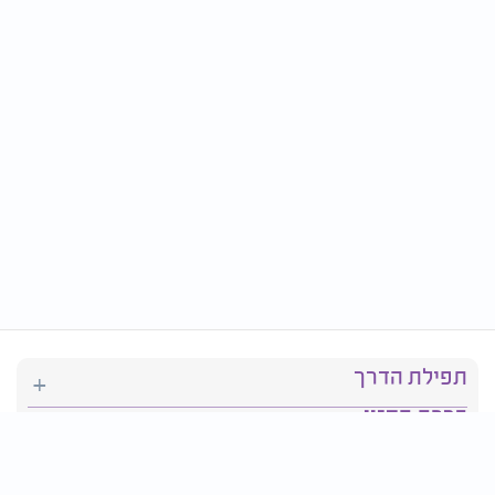
תפילת הדרך
ברכת המזון
יהדות
סידור תפילה