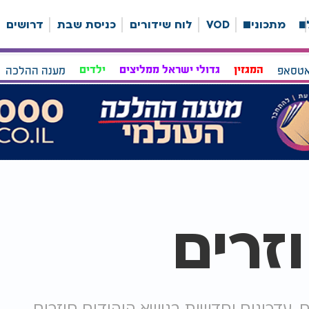
ה
מתכונים
VOD
לוח שידורים
כניסת שבת
דרושים
אטסאפ
המגזין
גדולי ישראל ממליצים
ילדים
מענה ההלכה
זרים
, עדכונים וחדשות בנושא היהודים חוזרים