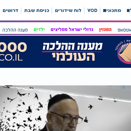
ה
מתכונים
VOD
לוח שידורים
כניסת שבת
דרושים
אטסאפ
המגזין
גדולי ישראל ממליצים
ילדים
מענה ההלכה