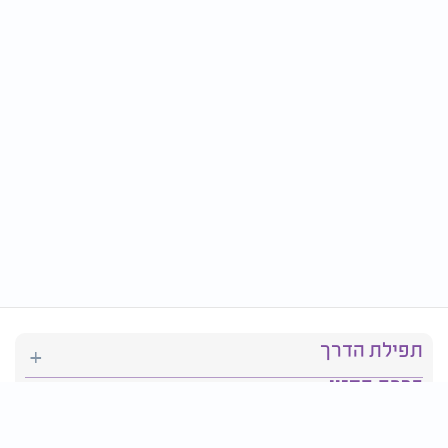
תפילת הדרך
ברכת המזון
יהדות