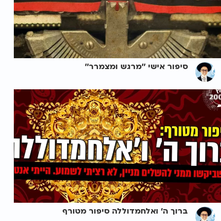
סיפור אישי ''מרגש ומצמרר''
ברוך ה' ואלחמדוללה סיפור מטורף