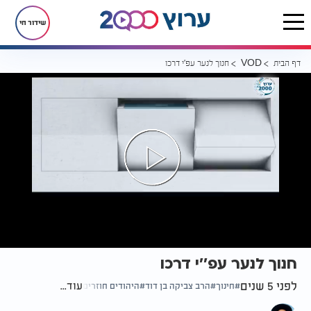
שידור חי
דף הבית
חנוך לנער עפ’’י דרכו
VOD
חנוך לנער עפ’’י דרכו
לפני 5 שנים
עוד...
חינוך
הרב צביקה בן דוד
היהודים חוזרים