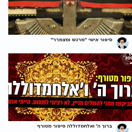
סיפור אישי ''מרגש ומצמרר''
ברוך ה' ואלחמדוללה סיפור מטורף