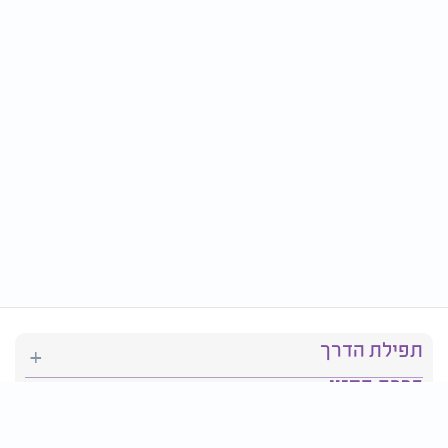
תפילת הדרך
ברכת המזון
יהדות