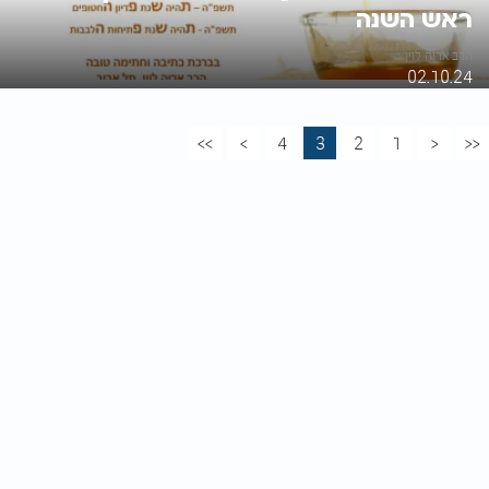
ראש השנה
הרב אריה לוין
02.10.24
>>
>
4
3
2
1
<
<<