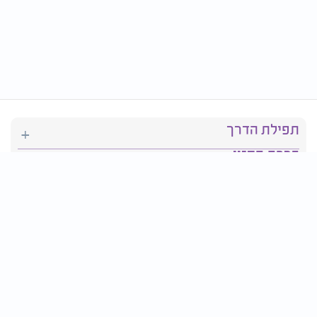
תפילת הדרך
ברכת המזון
יהדות
סידור תפילה
בריאות
חגים ומועדים