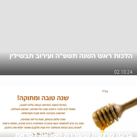
הלכות ראש השנה תשפ"ה ועירוב תבשילין
הרב אריה לוין
02.10.24
ברכה מרגשת ומעוררת השראה לקראת