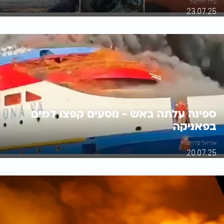
עידו יחזקאל
23.07.25
ספינה עלתה באש - נוסעים קפצו למים
בפאניקה
אוריאל פדרמן
20.07.25