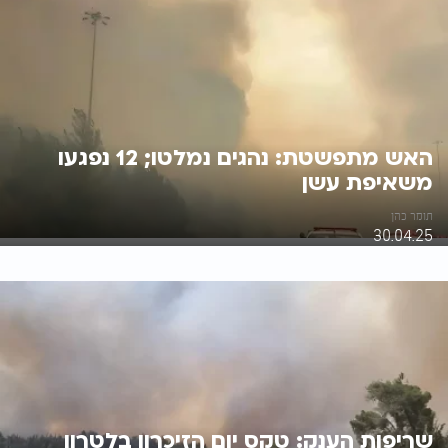
האש מתפשטת: נהגים נמלטו; 12 נפגעו
משאיפת עשן
תומר כהן
30.04.25
שריפות הענק: טקס יום הזיכרון בלטרון