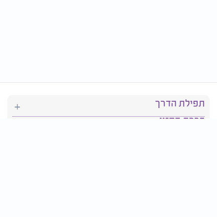
תפילת הדרך
ברכת המזון
יהדות
סידור תפילה
בריאות
חגים ומועדים