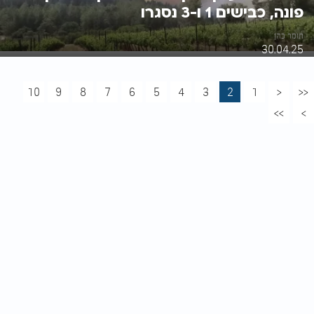
פונה, כבישים 1 ו-3 נסגרו
תומר כהן
30.04.25
10
9
8
7
6
5
4
3
2
1
<
<<
>>
>