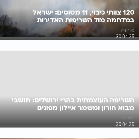
120 צוותי כיבוי, 11 מטוסים: ישראל
במלחמה מול השריפות האדירות
מאיר פרץ
30.04.25
השריפה העוצמתית בהרי ירושלים: תושבי
מבוא חורון ומשמר איילון מפונים
תומר כהן
30.04.25