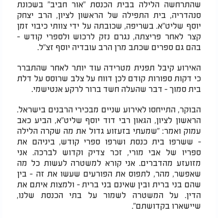
שהתרחשה הלילה בבית הכנסת "אור חביב" בשכונת
סנהדריה, בית התפילה של הראשון לציון, הרב יצחק
יוסף שליט"א. בשריפה, שכובתה על ידי צוותי כיבוי זמן
קצר לאחר פריצתה, נגרם נזק לרכוש ולספרי קודש -
בהם גם ספרים שכתב מרן הרב עובדיה יוסף זצ"ל.
האירוע קיבל תפנית מטרידה עוד יותר לאחר שהתברר
כי דקות ספורות קודם לכן דווח על צלב שרוסס על דלת
בית סמוך - דבר שהעלה חשד ברור לרקע אנטישמי.
הבוקר, התייחסו לאירוע שניים מבכירי הרבנים בישראל.
הראשון לציון, הגאון רבי דוד יוסף שליט"א, הביע כאב
עמוק ואמר: "שמעתי בזעזוע גדול את מה שקרה הלילה
- ששרפו בית כנסת ושרפו ספרי קודש, ביניהם את
ספריו של אבי מורי, זכר צדיק וקדוש לברכה. אני
מזועזע מהדברים. אני קורא למשטרה לעשות כל מה
שאפשר, מהר, לתפוס את הפורעים שעשו את זה - בין
שהם בני ברית ובין שאינם בני ברית - ולמצות איתם את
הדין. על המשטרה לשמור על בתי הכנסת שלנו,
שיישארו בקדושתם".