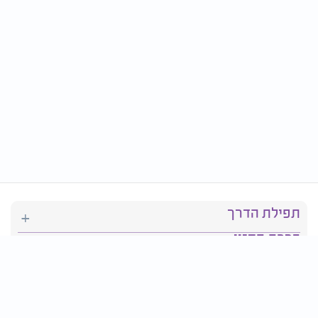
תפילת הדרך
ברכת המזון
יהדות
סידור תפילה
בריאות