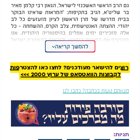
גם הרב הראשי האשכנזי לישראל, הגאון רבי קלמן מאיר
בר שליט"א, הגיב בתקיפות: "המראות שראינו הבוקר
בבית מדרשו של מרן הראשון לציון מזעזעים כל לב
יהודי. ההצתה האנטישמית, צלב הקרס, ההשחתה - כל
אלה מזכירים ימים אפלים בהיסטוריה היהודית. אנו
מוקיעים את המעשה הנפשע, וקוראים למשטרת ישראל
להמשך קריאה
לעשות את עבודתה נאמנה, לתפוס את האחראים
ולמצות עמם את הדין בחומרה".
המלצות נוספות
רוצים להישאר מעודכנים? לחצו כאן להצטרפות
לקבוצות הוואטסאפ של ערוץ 2000 >>>
מצאתם טעות בכתבה? כתבו לנו
הערכה: הרצוג יאשר את
צה"ל נערך - והחרמון
החנינה לרה"מ נתניהו
נפתח: השלג חוזר אחרי
שנה וחצי
תגיות: