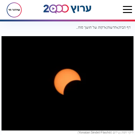
שידור חי
דף הבית
חדשות
דקות של חושך מוחלט: ליקוי החמה שיסחוף את העולם מתקרב
ליקוי חמה. (צילום: Yonatan Sindel/Flash90)