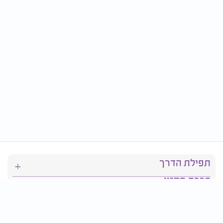
תפילת הדרך
ברכת המזון
יהדות
סידור תפילה