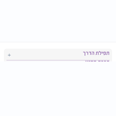
תפילת הדרך
ברכת המזון
יהדות
סידור תפילה
בריאות
חגים ומועדים