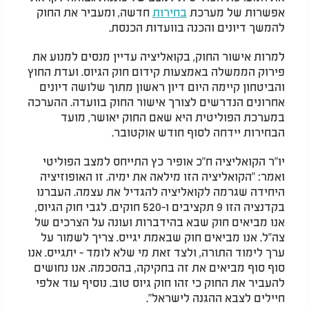
אפשרות של מערכת
בחירות
חדשה, ומעביר את החוק
להמשך דיונים והכנה בוועדות הכנסת.
למרות אישור החוק, בקואליציה עדיין מנסים למנוע את
פירוק הממשלה באמצעות קידום חוק הגיוס. ועדת החוץ
והביטחון קיימה היום דיון ראשון מתוך שלושה דיונים
אחרונים הנדרשים לצורך אישור החוק בוועדה. ההערכה
במערכת הפוליטית היא שאם החוק יאושר, מועד
הבחירות יידחה לסוף חודש אוקטובר.
יו"ר הקואליציה ח"כ אופיר כץ התייחס למצב הפוליטי
ואמר: "הקואליציה הזו מילאה את ימיה. זו האופוזיציה
היחידה שגרמה לקואליציה להגדיל את עצמה. העברנו
בקדנציה הזו 9 תקציבים ו-520 חוקים. לגבי חוק הגיוס,
אנו מביאים חוק שבא בהידברות ועונה על הצרכים של
צה"ל. אנו מביאים חוק שבאמת יגייס. צריך לשמור על
ערך לימוד התורה, ולצד זאת מי שלא לומד - יתגייס. אנו
סוף סוף מביאים את זה בחקיקה, בהסכמה. אנו נחושים
להעביר את החוק כי זהו חוק גיוס טוב. נוסיף עוד אלפי
חיילים לצבא ההגנה לישראל".