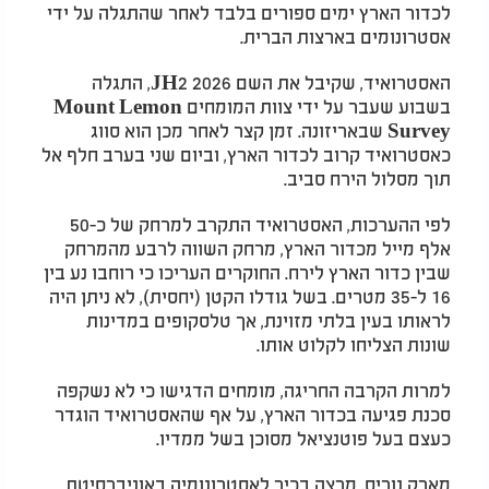
לכדור הארץ ימים ספורים בלבד לאחר שהתגלה על ידי
אסטרונומים בארצות הברית.
האסטרואיד, שקיבל את השם 2026 JH2, התגלה
בשבוע שעבר על ידי צוות המומחים Mount Lemon
Survey שבאריזונה. זמן קצר לאחר מכן הוא סווג
כאסטרואיד קרוב לכדור הארץ, וביום שני בערב חלף אל
תוך מסלול הירח סביב.
לפי ההערכות, האסטרואיד התקרב למרחק של כ-50
אלף מייל מכדור הארץ, מרחק השווה לרבע מהמרחק
שבין כדור הארץ לירח. החוקרים העריכו כי רוחבו נע בין
16 ל-35 מטרים. בשל גודלו הקטן (יחסית), לא ניתן היה
לראותו בעין בלתי מזוינת, אך טלסקופים במדינות
שונות הצליחו לקלוט אותו.
למרות הקרבה החריגה, מומחים הדגישו כי לא נשקפה
סכנת פגיעה בכדור הארץ, על אף שהאסטרואיד הוגדר
כעצם בעל פוטנציאל מסוכן בשל ממדיו.
מארק נוריס, מרצה בכיר לאסטרונומיה באוניברסיטת