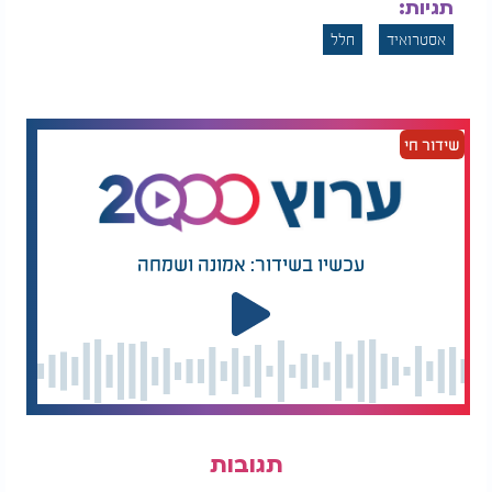
האסטרואיד הושווה בגודלו למטאור צ'ליאבינסק
תגיות:
שהתפוצץ מעל רוסיה בשנת 2013. הפיצוץ האדיר גרם
אסטרואיד
חלל
לניפוץ חלונות ברחבי העיר ולפציעתם של כ-1,500 בני
אדם. חלקים מהמטאור הגיעו לקרקע, אך לא פגעו
באזורים מיושבים.
שידור חי
עכשיו בשידור: אמונה ושמחה
תגובות