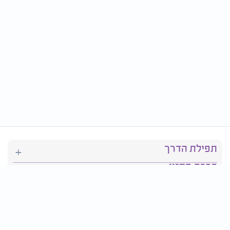
תפילת הדרך
ברכת המזון
יהדות
סידור תפילה
בריאות