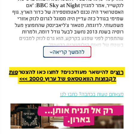
לנקשייר, אמר למגזין BBC Sky at Night: "אם
האסטרואיד היה נכנס לאטמוספירה של כדור הארץ, גוף
שמימי בגודל כזה עדיין היה מסוגל לגרום לנזק אזורי
משמעותי. לדוגמה, מטאור צ'ליאבינסק שהתפוצץ מעל
רוסיה בשנת 2013 נחשב לבעל גודל דומה, ולמרות
שהתפרק לפני שפגע בקרקע, הוא גרם לנזק למבנים
בשטח של מאות קילומטרים רבועים".
להמשך קריאה
לדבריו, חובבי אסטרונומיה בחצי הכדור הצפוני התקשו
לצפות באסטרואיד, לאחר שהוא נע לכיוון השמיים
הדרומיים סמוך לשעת השקיעה. נוריס הוסיף כי בעלי
רוצים להישאר מעודכנים? לחצו כאן להצטרפות
טלסקופים בחצי הכדור הדרומי נהנו מהסיכוי הטוב
לקבוצות הוואטסאפ של ערוץ 2000 >>>
ביותר לצפות בו. עוד אמר: "2026 JH2 נע במהירות
גבוהה מאוד בשמיים, ולכן בלי מעקב מדויק הוא יחלוף
מצאתם טעות בכתבה? כתבו לנו
דרך הטלסקופ בתוך כמה שניות בלבד".
על פי סוכנות החלל האירופית, האסטרואיד לא צפוי
להתקרב שוב לכדור הארץ לפני שנת 2060, וגם אז
יעבור במרחק גדול משמעותית.