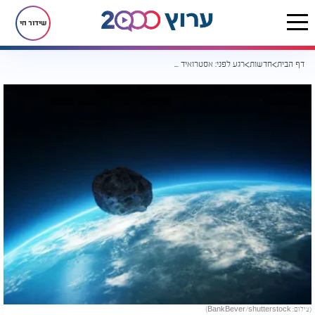
שידור חי
דף הבית
חדשות
רגע לפני: אסטרואיד בגודל מגרש כדורגל התגלה סמוך לכדור הארץ
(צילום: BankBever/shutterstock)